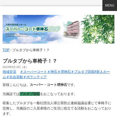
MENU
TOP
プルタブから車椅子！？
プルタブから車椅子！？
2019年8月 9日（金）
地域交流
＃スーパーコート＃神石＃堺神石＃プルタブ回収#老人ホー
ム＃社会貢献＃ボランティア
皆様こんにちは。
スーパー・コート堺神石
です。
当施設では
プルタブ回収
をおこなっております。
収集したプルタブを一般社団法人環公害防止連絡協議会通じて車椅子に
交換し、当施設のご入居者様のご生活に役立てる活動をおこなっており
ます。