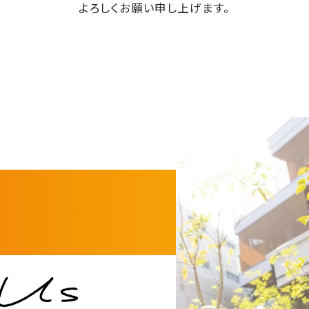
よろしくお願い申し上げます。
スーパー・コートの特徴
スーパー
ホスピタリティ
スーパー・
安心の医療体制
スーパーコ
認知症ケア
パーキンソ
リハビリ・トレーニング
天然温泉
おいしい食事・水・空気
イベント・アクティビティ
社会からの評価
NEWS・INFORMATION
RECRUIT
お知らせ・公開情報
採用情報
TOP
新着情報
トップペ
コラム
施設ブログ
建築候補地募集のお知らせ