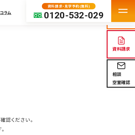
資料請求・見学予約(無料)
0120-532-029
コラム
見学予約
資料請求
中の方へ
相談
ト
空室確認
問
続のサポート（外部サ
ご確認ください。
。
COURT