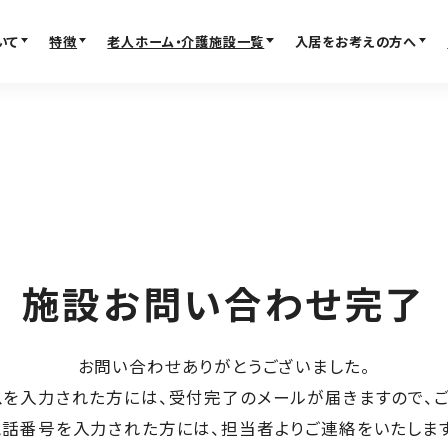
いて
特徴
老人ホーム・介護施設一覧
入居をお考えの方へ
FACILITY
MOVE IN
老人ホーム・介護施設一
入居検討
覧
入居の流れ
パーキンソン病専門施設
お客様の声
プレミアムシリーズ
見学レポー
大阪府の老人ホーム・介護施設
よくある質
施設お問い合わせ完了
京都の老人ホーム・介護施設
不動産・相
ービス）
兵庫の老人ホーム・介護施設
お問い合わせありがとうございました。
奈良の老人ホーム・介護施設
スを入力された方には、
受付完了のメールが届きますので、
滋賀の老人ホーム・介護施設
電話番号を入力された方には、
担当者よりご連絡をいたします
FEATURE
ABOUT SUPER