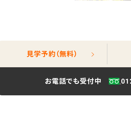
実務経験証明書発行の
手続きについて
重要事項説明書・
情報開示事項一覧
プライバシーポリシー
見学予約（無料）
お電話でも受付中
01