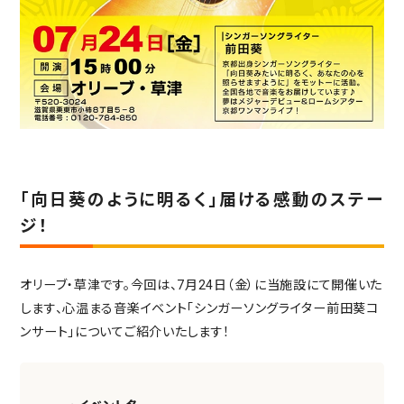
社会からの評価
ABOUT SUPERCOURT
スーパー・コートについて
スーパー・コートとは
スーパーコートのサービス
パーキンソン病専門施設とは
「向日葵のように明るく」届ける感動のステー
NEWS・INFORMATION
お知らせ・公開情報
ジ！
新着情報
コラム
オリーブ・草津です。今回は、7月24日（金）に当施設にて開催いた
施設ブログ
します、心温まる音楽イベント「シンガーソングライター前田葵コ
ンサート」についてご紹介いたします！
建築候補地募集のお知らせ
実務経験証明書発行の
手続きについて