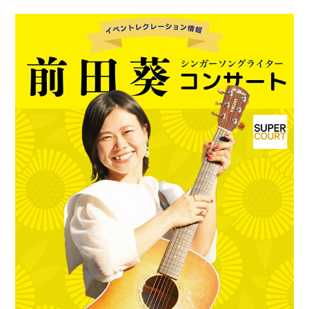
入居の流れ
お客様の声
見学レポート
よくある質問
不動産・相続のサポート（外部サ
ービス）
FEATURE
スーパー・コートの特徴
ホスピタリティ
安心の医療体制
認知症ケア
リハビリ・トレーニング
天然温泉
おいしい食事・水・空気
イベント・アクティビティ