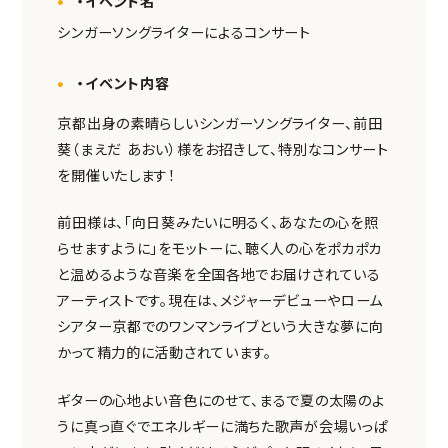
・イベント名
重要事項説明書・
情報開示事項一覧
シンガーソングライターによるコンサート
プライバシーポリシー
・イベント内容
RECRUIT
採用情報
京都出身の素晴らしいシンガーソングライター、前田
TOP
トップページ
葵（まえだ あおい）様をお招きして、特別なコンサート
を開催いたします！
前田様は、「向日葵みたいに明るく、あなたの心を照
らせますように」をモットーに、聴く人の心をポカポカ
と温めるような音楽を全国各地でお届けされている
アーティストです。現在は、メジャーデビューやローム
シアター京都でのワンマンライブという大きな夢に向
かって精力的に活動されています。
ギターの心地よい音色にのせて、まるで夏の太陽のよ
うに真っ直ぐでエネルギーに満ちた歌声が会場いっぱ