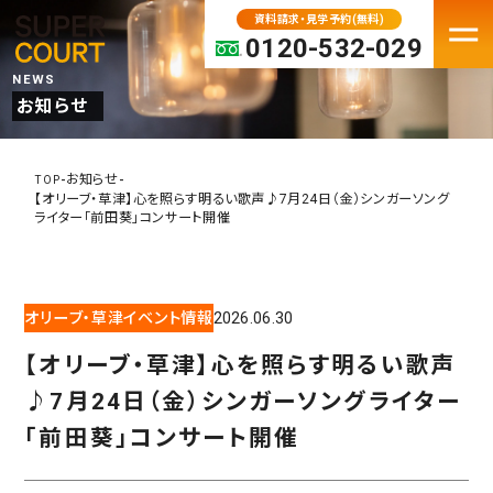
資料請求・見学予約(無料)
0120-532-029
NEWS
お知らせ
FACILITY
老人ホーム・介護施設一覧
-
-
お知らせ
TOP
【オリーブ・草津】心を照らす明るい歌声♪7月24日（金）シンガーソング
パーキンソン病専門施設
ライター「前田葵」コンサート開催
プレミアムシリーズ
大阪府の老人ホーム・介護施設
オリーブ・草津イベント情報
2026.06.30
京都の老人ホーム・介護施設
兵庫の老人ホーム・介護施設
【オリーブ・草津】心を照らす明るい歌声
奈良の老人ホーム・介護施設
♪7月24日（金）シンガーソングライター
滋賀の老人ホーム・介護施設
「前田葵」コンサート開催
MOVE IN
入居検討中の方へ