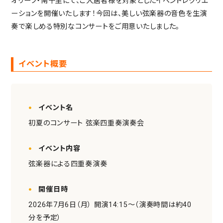
オリーブ・南千里にて、ご入居者様を対象としたイベントレクリエ
社会からの評価
ーションを開催いたします！今回は、美しい弦楽器の音色を生演
奏で楽しめる特別なコンサートをご用意いたしました。
ABOUT SUPERCOURT
スーパー・コートについて
スーパー・コートとは
イベント概要
スーパーコートのサービス
パーキンソン病専門施設とは
イベント名
NEWS・INFORMATION
お知らせ・公開情報
初夏のコンサート 弦楽四重奏演奏会
新着情報
イベント内容
コラム
弦楽器による四重奏演奏
施設ブログ
建築候補地募集のお知らせ
開催日時
実務経験証明書発行の
2026年7月6日（月） 開演14:15～（演奏時間は約40
手続きについて
分を予定）