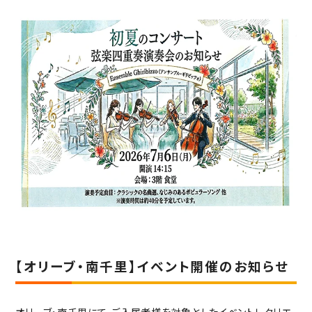
入居の流れ
お客様の声
見学レポート
よくある質問
不動産・相続のサポート（外部サ
ービス）
FEATURE
スーパー・コートの特徴
ホスピタリティ
安心の医療体制
認知症ケア
リハビリ・トレーニング
天然温泉
【オリーブ・南千里】イベント開催のお知らせ
おいしい食事・水・空気
イベント・アクティビティ