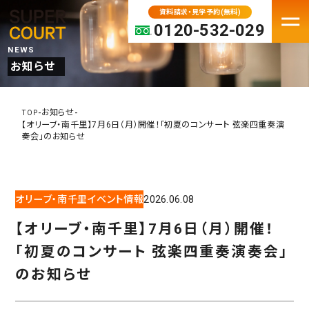
資料請求・見学予約(無料)
0120-532-029
NEWS
お知らせ
FACILITY
老人ホーム・介護施設一覧
-
-
お知らせ
TOP
【オリーブ・南千里】7月6日（月）開催！「初夏のコンサート 弦楽四重奏演
パーキンソン病専門施設
奏会」のお知らせ
プレミアムシリーズ
大阪府の老人ホーム・介護施設
オリーブ・南千里イベント情報
2026.06.08
京都の老人ホーム・介護施設
兵庫の老人ホーム・介護施設
【オリーブ・南千里】7月6日（月）開催！
奈良の老人ホーム・介護施設
「初夏のコンサート 弦楽四重奏演奏会」
滋賀の老人ホーム・介護施設
のお知らせ
MOVE IN
入居検討中の方へ