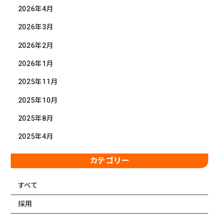
2026年4月
社会からの評価
2026年3月
ABOUT SUPERCOURT
スーパー・コートについて
2026年2月
スーパー・コートとは
2026年1月
スーパーコートのサービス
2025年11月
パーキンソン病専門施設とは
2025年10月
NEWS・INFORMATION
お知らせ・公開情報
2025年8月
新着情報
2025年4月
コラム
カテゴリー
施設ブログ
建築候補地募集のお知らせ
すべて
実務経験証明書発行の
採用
手続きについて