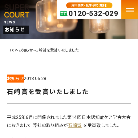
資料請求・見学予約(無料)
0120-532-029
NEWS
お知らせ
FACILITY
老人ホーム・介護施設一覧
-
-
お知らせ
石崎賞を受賞いたしました
TOP
パーキンソン病専門施設
プレミアムシリーズ
お知らせ
2013.06.28
大阪府の老人ホーム・介護施設
京都の老人ホーム・介護施設
石崎賞を受賞いたしました
兵庫の老人ホーム・介護施設
奈良の老人ホーム・介護施設
平成25年6月に開催されました第14回日本認知症ケア学会大会
滋賀の老人ホーム・介護施設
におきまして 弊社の取り組みが
石崎賞
を受賞致しました。
MOVE IN
入居検討中の方へ