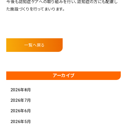
今後も認知症ケアへの取り組みを行い、認知症の方にも配慮し
入居の流れ
た施設づくりを行ってまいります。
お客様の声
見学レポート
よくある質問
不動産・相続のサポート（外部サ
一覧へ戻る
ービス）
FEATURE
スーパー・コートの特徴
ホスピタリティ
アーカイブ
安心の医療体制
2026年8月
認知症ケア
リハビリ・トレーニング
2026年7月
天然温泉
2026年6月
おいしい食事・水・空気
2026年5月
イベント・アクティビティ