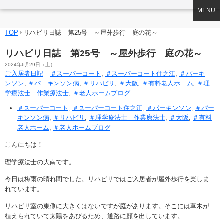
MENU
TOP
リハビリ日誌 第25号 ～屋外歩行 庭の花～
リハビリ日誌 第25号 ～屋外歩行 庭の花～
2024年6月29日（土）
ご入居者日記
＃スーパーコート
,
＃スーパーコート住之江
,
＃パーキ
ンソン
,
＃パーキンソン病
,
＃リハビリ
,
＃大阪
,
＃有料老人ホーム
,
＃理
学療法士 作業療法士
,
＃老人ホームブログ
＃スーパーコート
,
＃スーパーコート住之江
,
＃パーキンソン
,
＃パー
キンソン病
,
＃リハビリ
,
＃理学療法士 作業療法士
,
＃大阪
,
＃有料
老人ホーム
,
＃老人ホームブログ
こんにちは！
理学療法士の大南です。
今日は梅雨の晴れ間でした。リハビリではご入居者が屋外歩行を楽しま
れています。
リハビリ室の東側に大きくはないですが庭があります。そこには草木が
植えられていて太陽をあびるため、通路に顔を出しています。