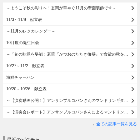
～ようこそ秋の彩りへ！玄関が華やぐ11月の壁面装飾です～
11/3～11/9 献立表
～11月のレクカレンダー～
10月度の誕生日会
～「旬の味覚を堪能！豪華『かつおのたたき御膳』で食欲の秋を満喫！」～
10/27～11/2 献立表
海鮮チャーハン
10/20～10/26 献立表
～【演奏動画公開！】アンサンブルコパンさんのマンドリンギターコンサート Part2～
～【演奏会レポート】アンサンブルコパンさんによるマンドリンギターコンサート開催！～
全ての記事一覧を見る
最近のピクチャ