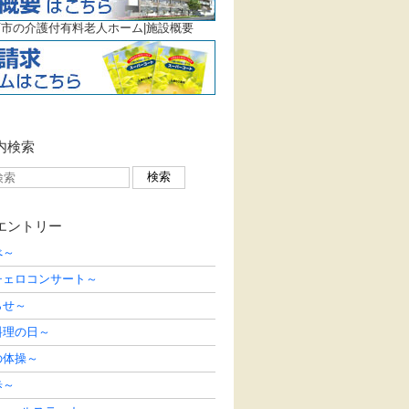
市の介護付有料老人ホーム|施設概要
内検索
エントリー
べ～
チェロコンサート～
らせ～
料理の日～
の体操～
歩～