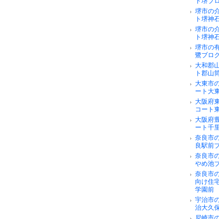
ト堺ブ
堺市の
ト堺神
堺市の
ト堺神
堺市の
鷺ブロ
大和郡
ト郡山
大東市
ート大
大阪府
コート
大阪府
ート千
奈良市の
良駅前
奈良市
やめ池
奈良市
向け住
学園前
宇治市
治大久
尼崎市