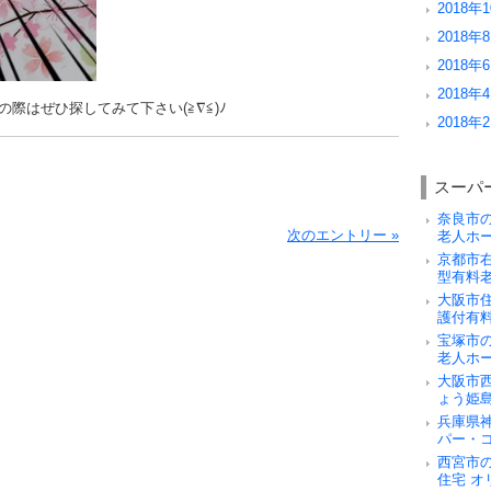
2018年1
2018年8
2018年6
2018年4
際はぜひ探してみて下さい(≧∇≦)ﾉ
2018年2
スーパ
奈良市
次のエントリー »
老人ホ
京都市
型有料
大阪市
護付有
宝塚市
老人ホ
大阪市
ょう姫
兵庫県
パー・
西宮市
住宅 オ