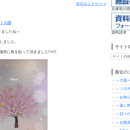
次のエントリー »
兵庫県川西
ト川西
きましたね～
資料請求
しました。
サイト
所に鳥を貼って頂きました\^o^/
最近の
～七並
～ソロ
～お知
～蒸し
～日々
～お散