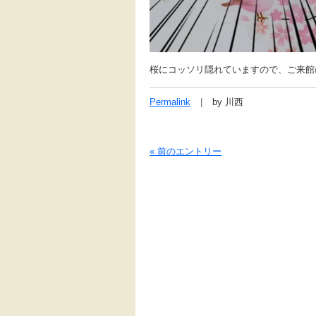
桜にコッソリ隠れていますので、ご来館の
Permalink
by 川西
« 前のエントリー