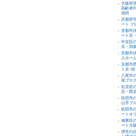
大阪府
高齢者
池田
京都府
ート 
京都市
ート京
中京区
京・四
京都市
人ホー
京都市
ト京･桂
八尾市
尾ブロ
右京区
京・西
吹田市
山手ブ
吹田市
ートオ
城東区
ート大
堺市の