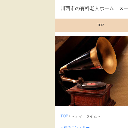
川西市の有料老人ホーム ス
TOP
TOP
～ティータイム～
« 前のエントリー