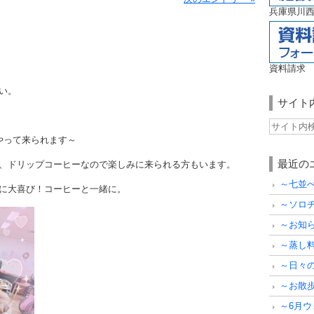
兵庫県川西
資料請求
い。
サイト
やって来られます～
最近の
、ドリップコーヒーなので楽しみに来られる方もいます。
～七並
に大喜び！コーヒーと一緒に。
～ソロ
～お知
～蒸し
～日々
～お散
～6月