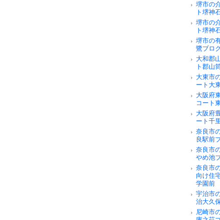
堺市の
ト堺神
堺市の
ト堺神
堺市の
鷺ブロ
大和郡
ト郡山
大東市
ート大
大阪府
コート
大阪府
ート千
奈良市の
良駅前
奈良市
やめ池
奈良市
向け住
学園前
宇治市
治大久
尼崎市
庫之荘