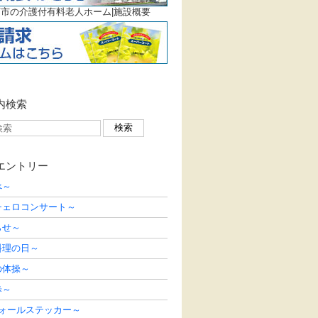
市の介護付有料老人ホーム|施設概要
内検索
エントリー
べ～
チェロコンサート～
らせ～
料理の日～
の体操～
歩～
ウォールステッカー～