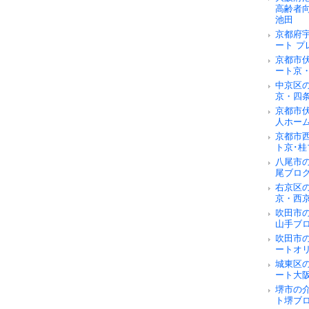
高齢者
池田
京都府
ート 
京都市
ート京
中京区
京・四
京都市
人ホー
京都市
ト京･桂
八尾市
尾ブロ
右京区
京・西
吹田市
山手ブ
吹田市
ートオ
城東区
ート大
堺市の
ト堺ブ