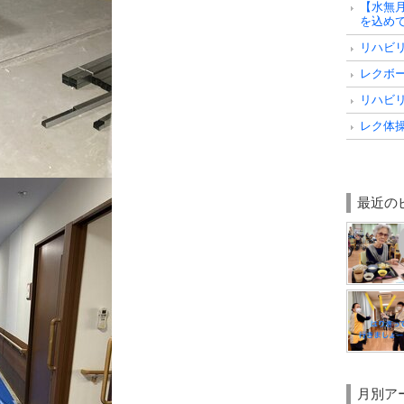
【水無
を込め
リハビ
レクボ
リハビ
レク体
最近の
月別ア