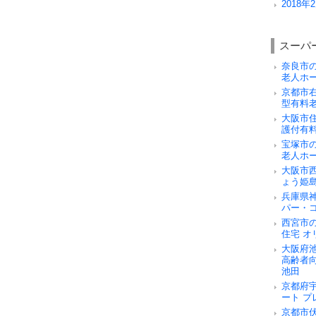
2018年2
スーパ
奈良市
老人ホ
京都市
型有料
大阪市
護付有
宝塚市
老人ホ
大阪市
ょう姫
兵庫県
パー・
西宮市
住宅 オ
大阪府
高齢者
池田
京都府
ート 
京都市