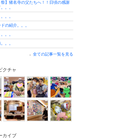
月祭】猪名寺の父たちへ！！日頃の感謝
て。。。
リ。。。
ードの紹介。。。
リ。。。
操。。。
全ての記事一覧を見る
ピクチャ
ーカイブ