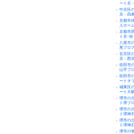
ート京
中京区
京・四
京都市
人ホー
京都市
ト京･桂
八尾市
尾ブロ
右京区
京・西
吹田市
山手ブ
吹田市
ートオ
城東区
ート大
堺市の
ト堺ブ
堺市の
ト堺神
堺市の
ト堺神
堺市の