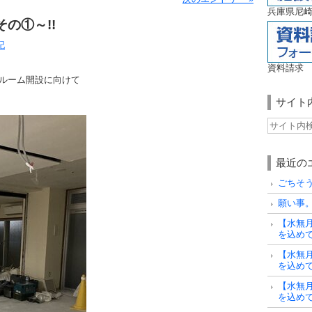
兵庫県尼崎
の①～!!
記
資料請求
ルーム開設に向けて
サイト
最近の
ごちそ
願い事
【水無
を込め
【水無
を込め
【水無
を込め