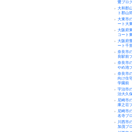
鷺ブロ
大和郡
ト郡山
大東市
ート大
大阪府
コート
大阪府
ート千
奈良市の
良駅前
奈良市
やめ池
奈良市
向け住
学園前
宇治市
治大久
尼崎市
庫之荘
尼崎市
名寺ブ
川西市
加茂ブ