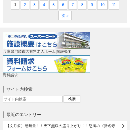
1
2
3
4
5
6
7
8
9
10
11
次 »
兵庫県尼崎市の有料老人ホーム|施設概要
資料請求
サイト内検索
最近のエントリー
【文月祭】感無量！！天下無双の盛り上がり！！怒涛の《猪名寺夏祭》２。。。