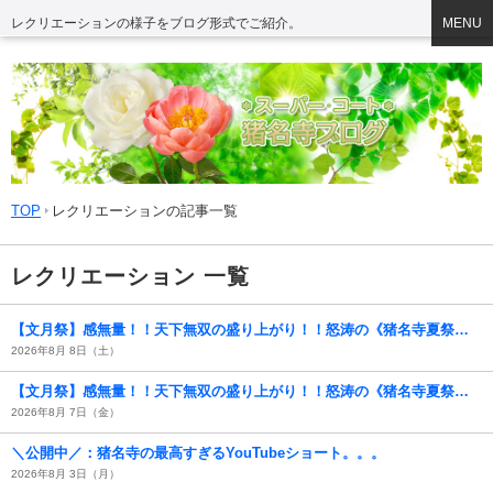
レクリエーションの様子をブログ形式でご紹介。
MENU
TOP
レクリエーションの記事一覧
レクリエーション 一覧
【文月祭】感無量！！天下無双の盛り上がり！！怒涛の《猪名寺夏祭》２。。。
2026年8月 8日（土）
【文月祭】感無量！！天下無双の盛り上がり！！怒涛の《猪名寺夏祭》。。。
2026年8月 7日（金）
＼公開中／：猪名寺の最高すぎるYouTubeショート。。。
2026年8月 3日（月）