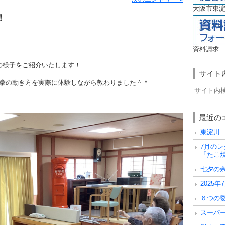
大阪市東淀
！
資料請求
の様子をご紹介いたします！
サイト
拳の動き方を実際に体験しながら教わりました＾＾
最近の
東淀川
7月の
「たこ
七夕の
2025
６つの
スーパ