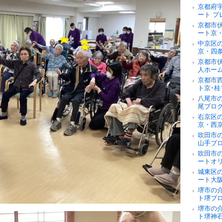
京都府
ート 
京都市
ート京
中京区
京・四
京都市
人ホー
京都市
ト京･桂
八尾市
尾ブロ
右京区
京・西
吹田市
山手ブ
吹田市
ートオ
城東区
ート大
堺市の
ト堺ブ
堺市の
ト堺神