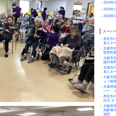
2019年3
2019年1
2018年1
スーパ
奈良市
老人ホ
京都市
型有料
大阪市
護付有
宝塚市
老人ホ
大阪市
ょう姫
兵庫県
パー・
西宮市
住宅 オ
大阪府
高齢者
池田