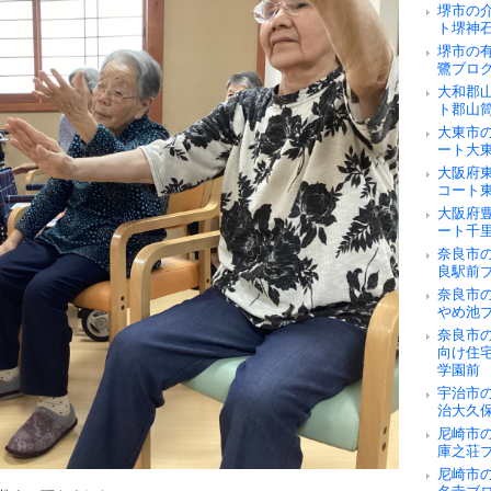
堺市の
ト堺神
堺市の
鷺ブロ
大和郡
ト郡山
大東市
ート大
大阪府
コート
大阪府
ート千
奈良市の
良駅前
奈良市
やめ池
奈良市
向け住
学園前
宇治市
治大久
尼崎市
庫之荘
尼崎市