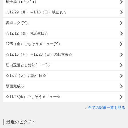
柚子湯（●＾o＾●）
☆12/29（月）～1/18（日）献立表☆
書道レク!(^^)!
☆12/12（金）お誕生日☆
12/5（金）ごちそうメニュー(^^♪
☆12/15（月）～12/28（日）の献立表☆
紅白玉落とし対決( ｀ー´)ノ
☆12/2（火）お誕生日☆
壁面完成♡
☆11/28(金）ごちそうメニュー☆
全ての記事一覧を見る
最近のピクチャ