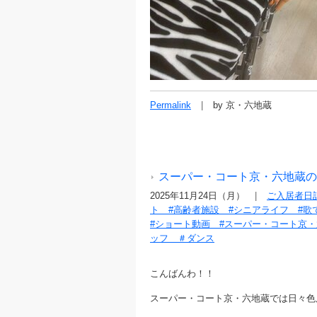
Permalink
by 京・六地蔵
スーパー・コート京・六地蔵の日々
2025年11月24日（月）
ご入居者日
ト #高齢者施設 #シニアライフ #
#ショート動画 #スーパー・コート京・六
ッフ ＃ダンス
こんばんわ！！
スーパー・コート京・六地蔵では日々色んな