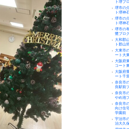
ト堺ブ
堺市の
ト堺神
堺市の
ト堺神
堺市の
鷺ブロ
大和郡
ト郡山
大東市
ート大
大阪府
コート
大阪府
ート千
奈良市の
良駅前
奈良市
やめ池
奈良市
向け住
学園前
宇治市
治大久