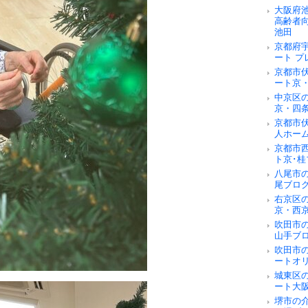
大阪府
高齢者
池田
京都府
ート 
京都市
ート京
中京区
京・四
京都市
人ホー
京都市
ト京･桂
八尾市
尾ブロ
右京区
京・西
吹田市
山手ブ
吹田市
ートオ
城東区
ート大
堺市の