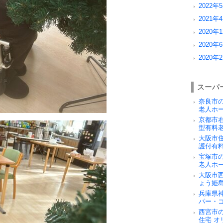
2022年5
2021年4
2020年1
2020年6
2020年2
スーパ
奈良市
老人ホ
京都市
型有料
大阪市
護付有
宝塚市
老人ホ
大阪市
ょう姫
兵庫県
パー・
西宮市
住宅 オ