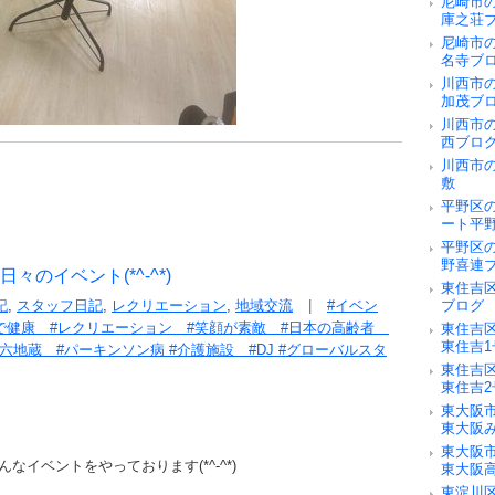
尼崎市
庫之荘
尼崎市
名寺ブ
川西市
加茂ブ
川西市
西ブロ
川西市
敷
平野区
ート平
平野区
野喜連
のイベント(*^-^*)
東住吉
記
,
スタッフ日記
,
レクリエーション
,
地域交流
#イベン
ブログ
歌で健康 #レクリエーション #笑顔が素敵 #日本の高齢者
東住吉
東住吉
地蔵 #パーキンソン病 #介護施設 #DJ #グローバルスタ
東住吉
東住吉
東大阪
東大阪
東大阪
イベントをやっております(*^-^*)
東大阪
東淀川