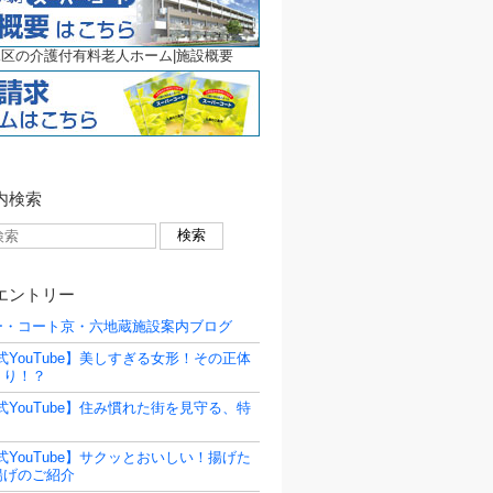
区の介護付有料老人ホーム|施設概要
内検索
エントリー
ー・コート京・六地蔵施設案内ブログ
式YouTube】美しすぎる女形！その正体
くり！？
式YouTube】住み慣れた街を見守る、特
式YouTube】サクッとおいしい！揚げた
揚げのご紹介