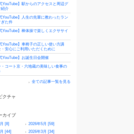
式YouTube】駅からのアクセスと周辺グ
ご紹介
式YouTube】人生の先輩に教わったラン
すぎた件
式YouTube】棒体操で楽しくエクササイ
式YouTube】車椅子の正しい使い方講
全・安心にご利用いただくために
式YouTube】お誕生日会開催
ー・コート京・六地蔵の美味しい食事の
)
全ての記事一覧を見る
ピクチャ
ーカイブ
月 [8]
2026年5月 [59]
月 [44]
2026年3月 [34]