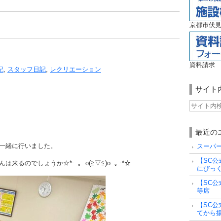
京都市伏見
資料請求
記
,
スタッフ日記
,
レクリエーション
サイト
最近の
一緒に行いました。
スーパ
【SC公
でしょうか☆*: .｡. o(≧▽≦)o .｡.:*☆
にびっ
【SC公
等席
【SC公
てから