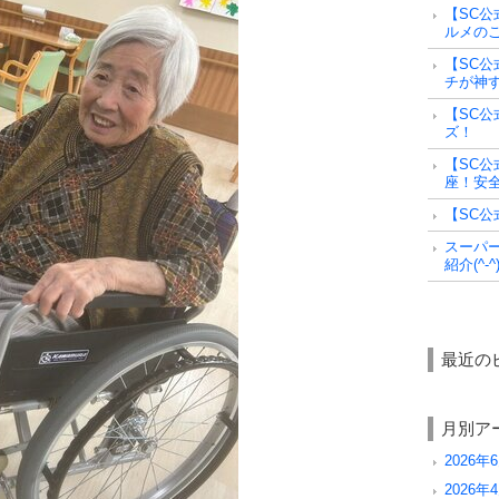
【SC公
ルメの
【SC公
チが神
【SC公
ズ！
【SC公
座！安
【SC公
スーパ
紹介(^-^
最近の
月別ア
2026年6
2026年4