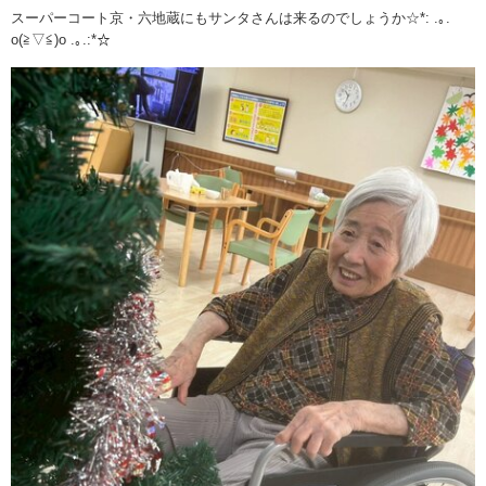
スーパーコート京・六地蔵にもサンタさんは来るのでしょうか☆*: .｡.
o(≧▽≦)o .｡.:*☆