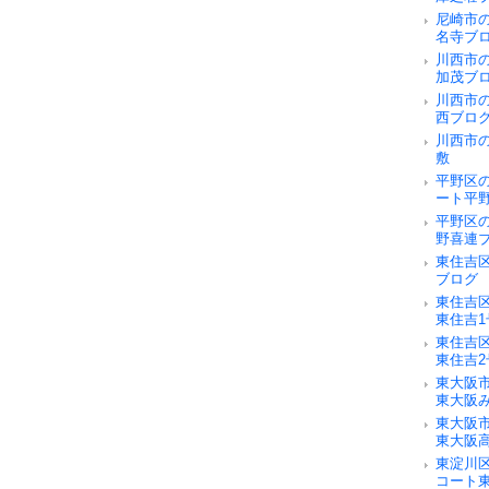
尼崎市
名寺ブ
川西市
加茂ブ
川西市
西ブロ
川西市
敷
平野区
ート平
平野区
野喜連
東住吉
ブログ
東住吉
東住吉
東住吉
東住吉
東大阪
東大阪
東大阪
東大阪
東淀川
コート