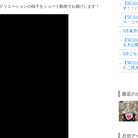
【SC公
クリエーションの様子をショート動画でお届けします！
す！！
【SC公
ー・コー
5月皐月
【SC公
を大公
5月ごち
【SC公
たこ焼き
最近の
月別ア