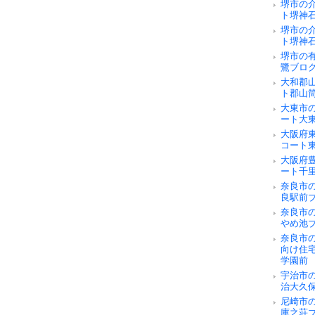
堺市の
ト堺神
堺市の
ト堺神
堺市の
鷺ブロ
大和郡
ト郡山
大東市
ート大
大阪府
コート
大阪府
ート千
奈良市の
良駅前
奈良市
やめ池
奈良市
向け住
学園前
宇治市
治大久
尼崎市
庫之荘