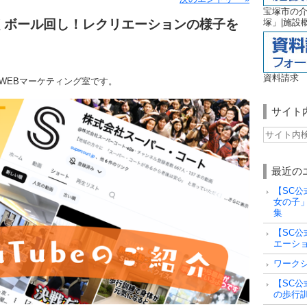
宝塚市の
楽しくボール回し！レクリエーションの様子を
塚」|施設
資料請求
WEBマーケティング室です。
サイト
最近の
【SC公
女の子
集
【SC公
エーシ
ワーク
【SC公
の歩行