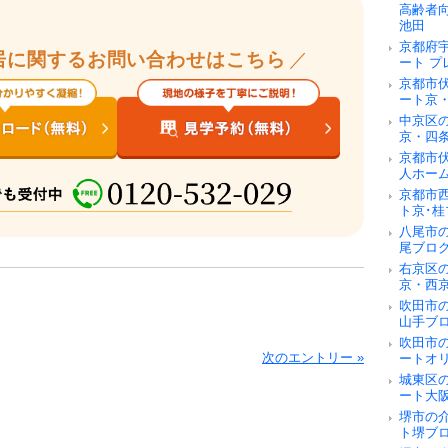
高齢者
池田
京都府
居に関するお問い合わせはこちら
／
ート 
京都市
ート京
中京区
京・四
京都市
人ホー
京都市
ト京･桂
八尾市
尾ブロ
右京区
京・西
吹田市
山手ブ
吹田市
次のエントリー »
ートオ
城東区
ート大
堺市の
ト堺ブ