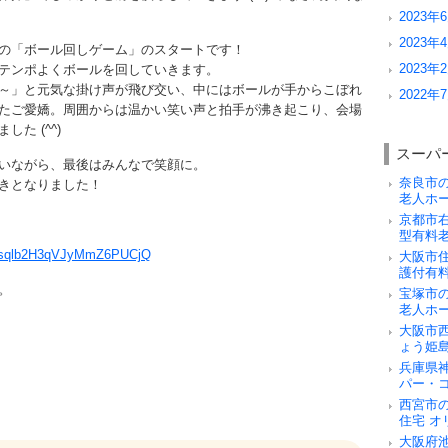
2023年6
2023年4
の「ボール回しゲーム」のスタートです！
2023年2
テンポよくボールを回していきます。
～」と元気な掛け声が飛び交い、中にはボールが手からこぼれ
2022年7
たご愛嬌。周囲からは温かい笑い声と拍手が沸き起こり、会場
た (^^)
スーパ
いながら、最後はみんなで笑顔に。
奈良市
きとなりました！
老人ホ
京都市
型有料
K4sqlb2H3qVJyMmZ6PUCjQ
大阪市
護付有
。
宝塚市
老人ホ
大阪市
ょう姫
兵庫県
パー・
西宮市
住宅 オ
大阪府