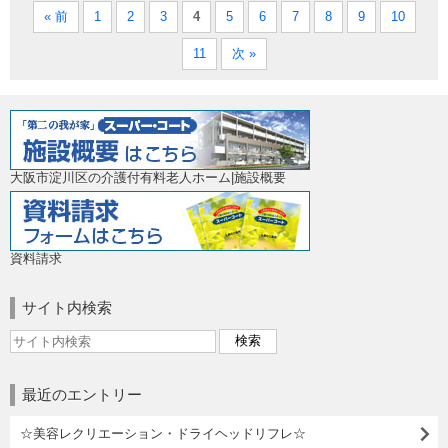
« 前
1
2
3
4
5
6
7
8
9
10
11
次 »
大阪市淀川区の介護付有料老人ホーム|施設概要
資料請求
サイト内検索
最近のエントリー
☆美容レクリエーション・ドライヘッドリフレ☆