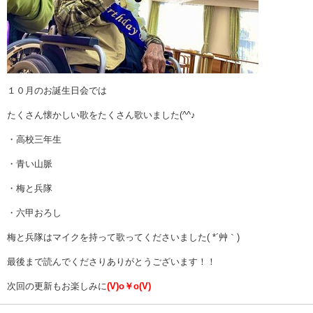
１０月のお誕生日会では
たくさん懐かしい歌をたくさん歌いました(^^♪
・高校三年生
・青い山脈
・梅と兵隊
・六甲おろし
梅と兵隊はマイクを持って歌ってくださいました( *´艸｀)
最後まで読んでくださりありがとうございます！！
次回の更新もお楽しみに
(V)o￥o(V)