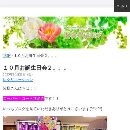
MENU
TOP
１０月お誕生日会２。。。
１０月お誕生日会２。。。
2025年10月31日（金）
レクリエーション
皆様こんにちは！！
スーパー・コート猪名寺
です！！
いつもブログを見ていただきありがとうございます(*^▽^*)