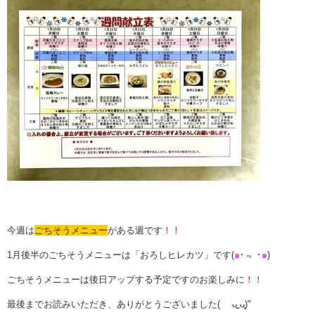
今週は
ごちそうメニュー
がある週です
！！
1月後半のごちそうメニューは「おろしヒレカツ」です
(
๑
･﹃
･
๑
)
ごちそうメニューは後日アップする予定ですのお楽しみに
！！
最後までお読みいただき、ありがとうございました( ᴗ͈ˬᴗ͈)"