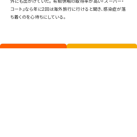
外にも出かけていた。 有給休暇の取得率が高い『スーパー・
コート』なら年に2回は海外旅行に行けると聞き、感染症が落
ち着くのを心待ちにしている。
持てる力を思う存分発揮したい
私たちと一緒に成長したい方から
方からの
の
ご応募を心よりお待ちしていま
ご応募を心よりお待ちしています。
す。
新卒ENTRY
キャリア採用
ENTRY