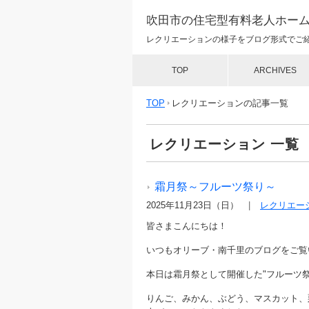
吹田市の住宅型有料老人ホー
レクリエーションの様子をブログ形式でご
TOP
ARCHIVES
TOP
レクリエーションの記事一覧
レクリエーション 一覧
霜月祭～フルーツ祭り～
2025年11月23日（日）
レクリエー
皆さまこんにちは！
いつもオリーブ・南千里のブログをご覧いた
本日は霜月祭として開催した"フルーツ祭り
りんご、みかん、ぶどう、マスカット、