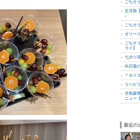
ごちそ
文月祭
♩
ごちそ
オリー
ごちそ
ライ】
七夕☆
向日葵
＊セイ
リハビリ
月祭豪
ニュー
最近の