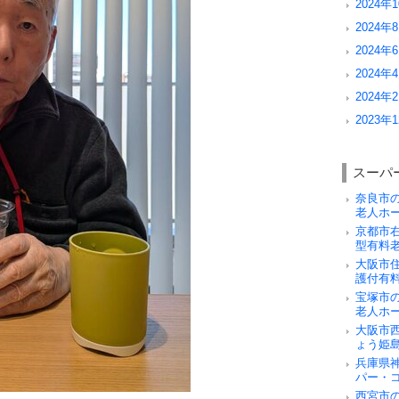
2024年1
2024年8
2024年6
2024年4
2024年2
2023年1
スーパ
奈良市
老人ホ
京都市
型有料
大阪市
護付有
宝塚市
老人ホ
大阪市
ょう姫
兵庫県
パー・
西宮市