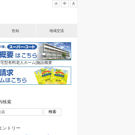
小
中
大
告知
地域交流
宅型有料老人ホーム|施設概要
内検索
エントリー