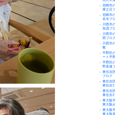
尼崎市
庫之荘
尼崎市
名寺ブ
川西市
加茂ブ
川西市
西ブロ
川西市
敷
平野区
ート平
平野区
野喜連
東住吉
ブログ
東住吉
東住吉
東住吉
東住吉
東大阪
東大阪
東大阪
東大阪