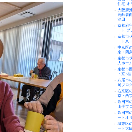
住宅 オ
大阪府
高齢者
池田
京都府
ート 
京都市
ート京
中京区
京・四
京都市
人ホー
京都市
ト京･桂
八尾市
尾ブロ
右京区
京・西
吹田市
山手ブ
吹田市
ートオ
城東区
ート大