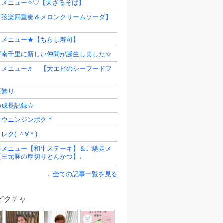
うメニュー✧♡【天ざるそば】
【弦楽四重奏＆メロンクリームソーダ】
うメニュー★【ちらし寿司】
ブ南千里に新しい仲間が誕生しました☆
うメニュー♬ 【大エビのシーフードフ
笹飾り
の成長記録☆
ヨウニンジンボク＊
レク( ＾∀＾)
華メニュー【和牛ステーキ】＆ご馳走メ
【三元豚の厚切りとんかつ】♩
全ての記事一覧を見る
ピクチャ