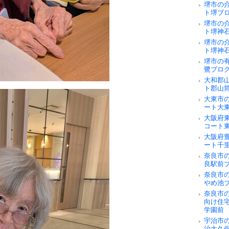
堺市の
ト堺ブ
堺市の
ト堺神
堺市の
ト堺神
堺市の
鷺ブロ
大和郡
ト郡山
大東市
ート大
大阪府
コート
大阪府
ート千
奈良市の
良駅前
奈良市
やめ池
奈良市
向け住
学園前
宇治市
治大久