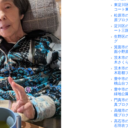
東淀川
コート
松原市
原ブロ
淀川区
ート三
生野区
グ
箕面市
面小野
茨木市
木さく
茨木市
木彩都
豊中市
桃山台
豊中市
緑地公
門真市
真ブロ
高槻市
槻ブロ
高石市
石羽衣