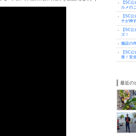
【SC公
ルメの
【SC公
チが神
【SC公
ズ！
施設の
【SC公
座！安
最近の