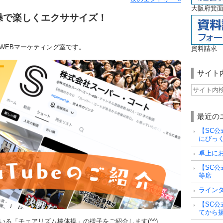
大阪府箕面
体操で楽しくエクササイズ！
WEBマーケティング室です。
資料請求
サイト
最近の
【SC公
にびっ
卓上に
【SC公
等席
ライン
【SC公
てから
る「チェアリズム棒体操」の様子をご紹介します(^^)