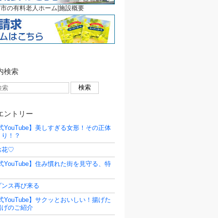
市の有料老人ホーム|施設概要
内検索
エントリー
式YouTube】美しすぎる女形！その正体
くり！？
お花♡
式YouTube】住み慣れた街を見守る、特
ダンス再び来る
式YouTube】サクッとおいしい！揚げた
揚げのご紹介