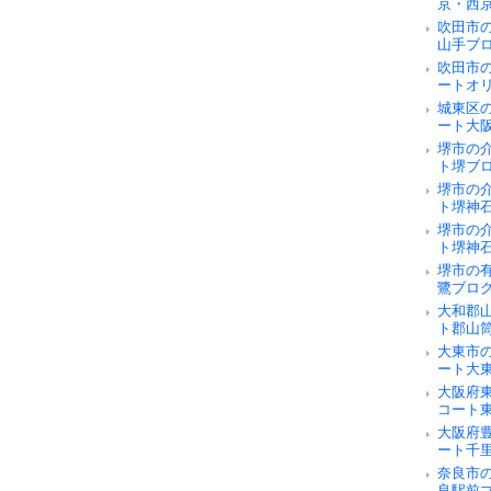
京・西
吹田市
山手ブ
吹田市
ートオ
城東区
ート大
堺市の
ト堺ブ
堺市の
ト堺神
堺市の
ト堺神
堺市の
鷺ブロ
大和郡
ト郡山
大東市
ート大
大阪府
コート
大阪府
ート千
奈良市の
良駅前