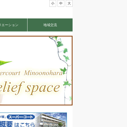
小
中
大
リエーション
地域交流