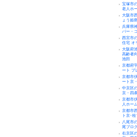
宝塚市
老人ホ
大阪市
ょう姫
兵庫県
パー・
西宮市
住宅 オ
大阪府
高齢者
池田
京都府
ート 
京都市
ート京
中京区
京・四
京都市
人ホー
京都市
ト京･桂
八尾市
尾ブロ
右京区