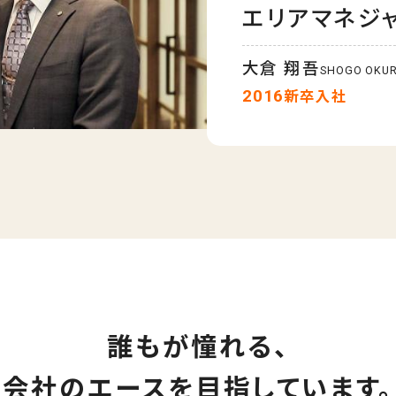
エリアマネジ
大倉 翔吾
SHOGO OKU
2016
新卒入社
誰もが憧れる、
会社のエースを目指しています。