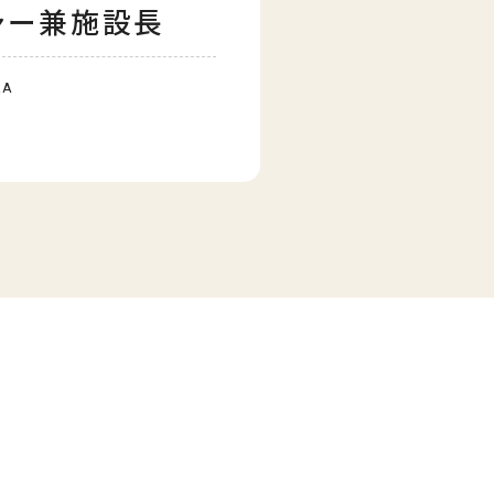
ャー兼施設長
RA