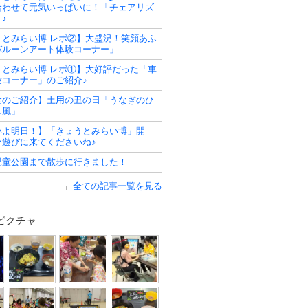
合わせて元気いっぱいに！「チェアリズ
♪
うとみらい博 レポ②】大盛況！笑顔あふ
バルーンアート体験コーナー」
うとみらい博 レポ①】大好評だった「車
験コーナー」のご紹介♪
食のご紹介】土用の丑の日「うなぎのひ
し風」
いよ明日！】「きょうとみらい博」開
ひ遊びに来てくださいね♪
児童公園まで散歩に行きました！
全ての記事一覧を見る
ピクチャ