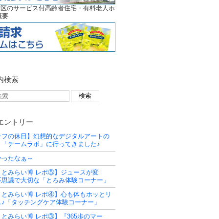
京区のサービス付高齢者住宅・有料老人ホ
概要
内検索
エントリー
ッフの休日】幻想的なデジタルアートの
！「チームラボ」に行ってきました♪
かったなぁ～
うとみらい博 レポ⑤】ジュースが変
不思議で大切な「とろみ体験コーナー」
うとみらい博 レポ④】心も体もホッとリ
ス♪「タッチングケア体験コーナー」
とみらい博 レポ③】『365歩のマー