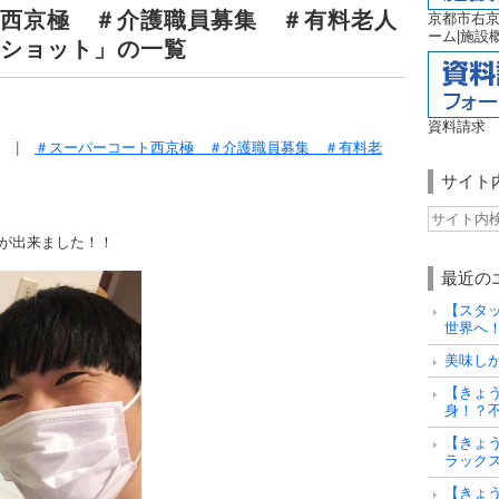
西京極 ＃介護職員募集 ＃有料老人
京都市右
ーム|施設
ショット」の一覧
資料請求
＃スーパーコート西京極 ＃介護職員募集 ＃有料老
サイト
が出来ました！！
最近の
【スタ
世界へ
美味し
【きょ
身！？
【きょ
ラック
【きょう