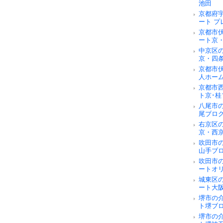
池田
京都府
ート 
京都市
ート京
中京区
京・四
京都市
人ホー
京都市
ト京･桂
八尾市
尾ブロ
右京区
京・西
吹田市
山手ブ
吹田市
ートオ
城東区
ート大
堺市の
ト堺ブ
堺市の