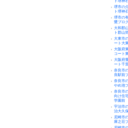
ト堺神
堺市の
ト堺神
堺市の
鷺ブロ
大和郡
ト郡山
大東市
ート大
大阪府
コート
大阪府
ート千
奈良市の
良駅前
奈良市
やめ池
奈良市
向け住
学園前
宇治市
治大久
尼崎市
庫之荘
尼崎市