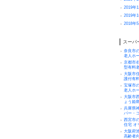
2019年1
2019年1
2018年5
スーパ
奈良市
老人ホ
京都市
型有料
大阪市
護付有
宝塚市
老人ホ
大阪市
ょう姫
兵庫県
パー・
西宮市
住宅 オ
大阪府
高齢者