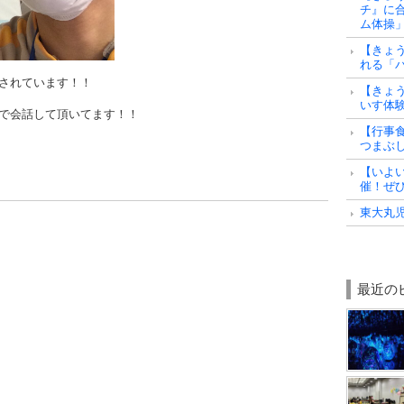
チ』に
ム体操」
【きょ
れる「
されています！！
【きょ
いす体
で会話して頂いてます！！
【行事
つまぶ
【いよ
催！ぜ
東大丸
最近の